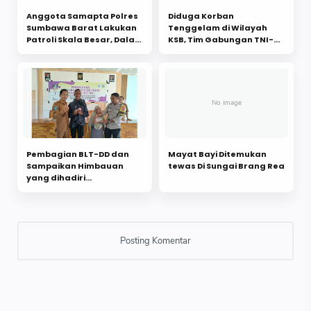
Anggota Samapta Polres
Diduga Korban
Sumbawa Barat Lakukan
Tenggelam di Wilayah
Patroli Skala Besar, Dalam
KSB, Tim Gabungan TNI-
Upaya Mencegah
POLRI dan Instansi
Gangguan Kamtibmas
Bergegas Mencari
Pembagian BLT-DD dan
Mayat Bayi Ditemukan
Sampaikan Himbauan
tewas Di Sungai Brang Rea
yang dihadiri
Bhabinkamtibmas