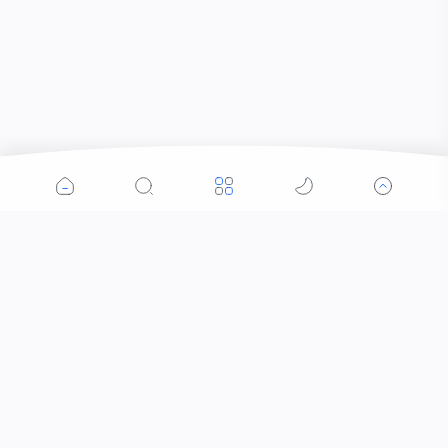
Popular Posts
Pelaku Penganiayaan Berhasil di Amankan Tim
Puma 2 Polres Bima Kota
Kejati NTB Didemo! Desak Mantan Jampidsus
Ditahan