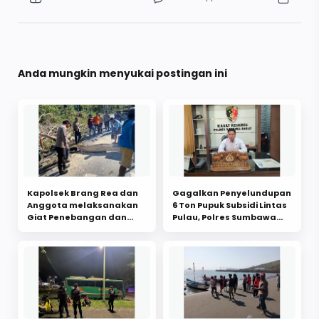
Anda mungkin menyukai postingan ini
Kapolsek Brang Rea dan
Gagalkan Penyelundupan
Anggota melaksanakan
6 Ton Pupuk Subsidi Lintas
Giat Penebangan dan
Pulau, Polres Sumbawa
Pidahkan Pohon Tumbang
Barat Lakukan Hal Ini