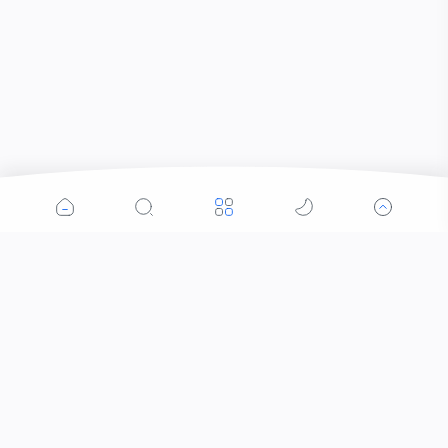
Popular Posts
Rangkatan Hari Bhayangkara ke 77, Waka Polda
NTB Mengikuti Lomba Menembak di Mako
Brimobda NTB