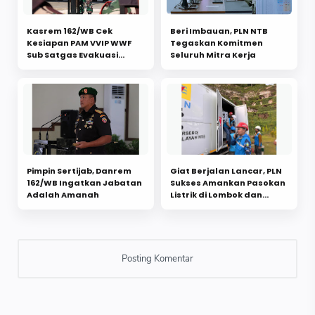
Kasrem 162/WB Cek
Beri Imbauan, PLN NTB
Kesiapan PAM VVIP WWF
Tegaskan Komitmen
Sub Satgas Evakuasi
Seluruh Mitra Kerja
Wilayah NTB
Pimpin Sertijab, Danrem
Giat Berjalan Lancar, PLN
162/WB Ingatkan Jabatan
Sukses Amankan Pasokan
Adalah Amanah
Listrik di Lombok dan
Sumbawa