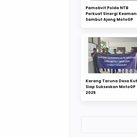
Pamobvit Polda NTB
Perkuat Sinergi Keama
Sambut Ajang MotoGP
Karang Taruna Desa Ku
Siap Sukseskan MotoGP
2025