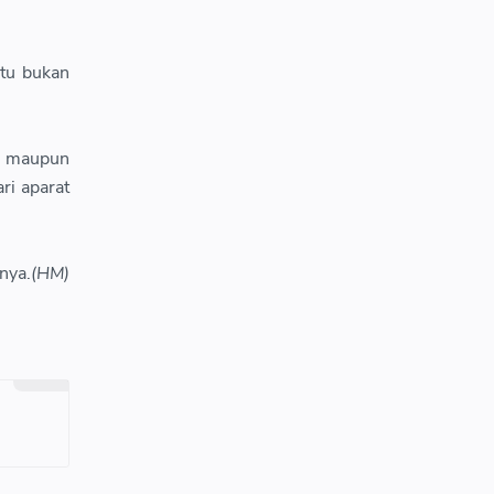
itu bukan
n maupun
ri aparat
nya.
(HM)