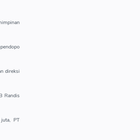
mimpinan
i pendopo
n direksi
KB Randis
.
juta, PT