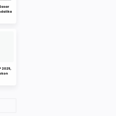
 Sasar
dalika
 2025,
ipkon