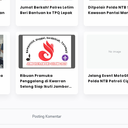
Jumat Berkah! Polres Lotim
Ditpolair Polda NTB
nan
Beri Bantuan ke TPQ Lepak
Kawasan Pantai Man
ta
Ribuan Pramuka
Jelang Event MotoGP
Penggalang di Kwarran
Polda NTB Patroli C
Selong Siap Ikuti Jambore
Ranting