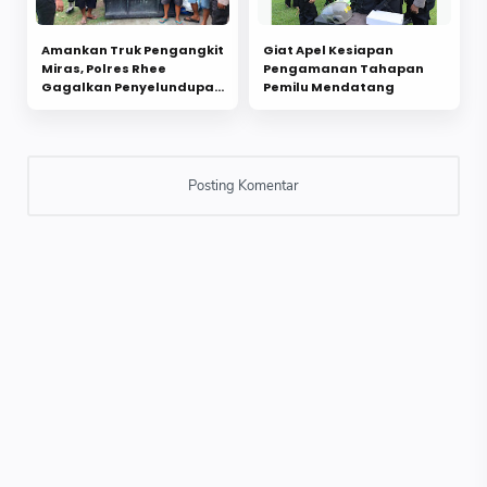
Amankan Truk Pengangkit
Giat Apel Kesiapan
Miras, Polres Rhee
Pengamanan Tahapan
Gagalkan Penyelundupan
Pemilu Mendatang
Ratusan Botol Miras