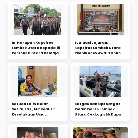
Ini Harapan Kapolres
Evaluasi Jajaran,
Lombok Utara Kepada 15
Kapolres Lombok Utara
Personil Bintara Remaja
Pimpin Anev Awal Tahun
Satuan Lalin Gelar
Satgas Ban Ops Satgas
Sosialisasi, Minimalisir
Polair Polres Lombok
Kecelakaan Usia
Utara Cek Logistik Kapal
Produktif