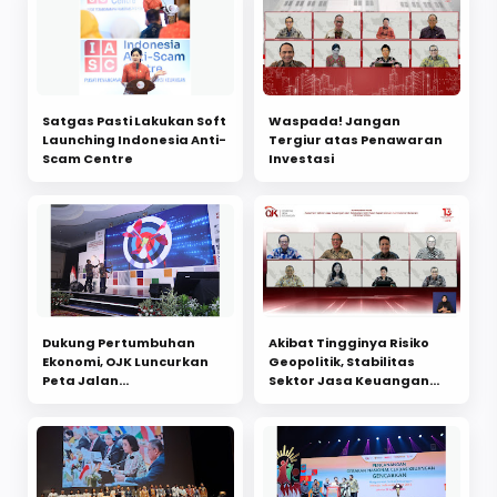
Satgas Pasti Lakukan Soft
Waspada! Jangan
Launching Indonesia Anti-
Tergiur atas Penawaran
Scam Centre
Investasi
Dukung Pertumbuhan
Akibat Tingginya Risiko
Ekonomi, OJK Luncurkan
Geopolitik, Stabilitas
Peta Jalan
Sektor Jasa Keuangan
Pengembangan Industri
dijamin Terjaga
Penjaminan