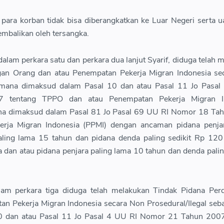
 para korban tidak bisa diberangkatkan ke Luar Negeri serta 
kembalikan oleh tersangka.
alam perkara satu dan perkara dua lanjut Syarif, diduga telah 
gan Orang dan atau Penempatan Pekerja Migran Indonesia se
aimana dimaksud dalam Pasal 10 dan atau Pasal 11 Jo Pasal
tentang TPPO dan atau Penempatan Pekerja Migran In
na dimaksud dalam Pasal 81 Jo Pasal 69 UU RI Nomor 18 Ta
erja Migran Indonesia (PPMI) dengan ancaman pidana penjar
paling lama 15 tahun dan pidana denda paling sedikit Rp 120
a dan atau pidana penjara paling lama 10 tahun dan denda pali
lam perkara tiga diduga telah melakukan Tindak Pidana Per
an Pekerja Migran Indonesia secara Non Prosedural/Ilegal se
0 dan atau Pasal 11 Jo Pasal 4 UU RI Nomor 21 Tahun 2007