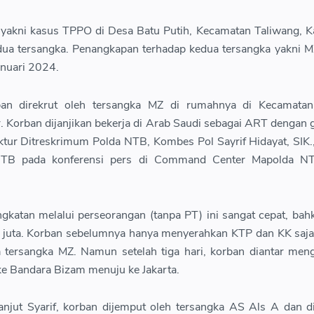
yakni kasus TPPO di Desa Batu Putih, Kecamatan Taliwang, 
a tersangka. Penangkapan terhadap kedua tersangka yakni M
anuari 2024.
rban direkrut oleh tersangka MZ di rumahnya di Kecamatan
Korban dijanjikan bekerja di Arab Saudi sebagai ART dengan 
ektur Ditreskrimum Polda NTB, Kombes Pol Sayrif Hidayat, SIK.
TB pada konferensi pers di Command Center Mapolda N
katan melalui perseorangan (tanpa PT) ini sangat cepat, ba
4 juta. Korban sebelumnya hanya menyerahkan KTP dan KK saja
 tersangka MZ. Namun setelah tiga hari, korban diantar me
ke Bandara Bizam menuju ke Jakarta.
lanjut Syarif, korban dijemput oleh tersangka AS Als A dan 