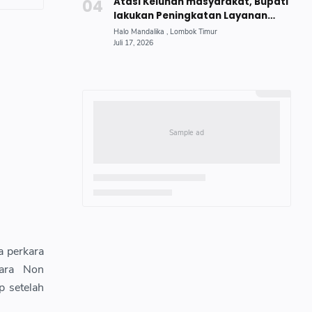
Atasi Keluhan masyarakat, Bupati
lakukan Peningkatan Layanan
Penerangan Jalan Umum
a perkara
ara Non
p setelah