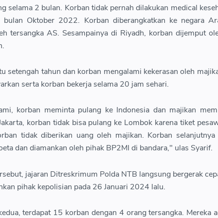
 selama 2 bulan. Korban tidak pernah dilakukan medical kese
n bulan Oktober 2022. Korban diberangkatkan ke negara Ar
leh tersangka AS. Sesampainya di Riyadh, korban dijemput ol
n.
tu setengah tahun dan korban mengalami kekerasan oleh majika
ayarkan serta korban bekerja selama 20 jam sehari.
alami, korban meminta pulang ke Indonesia dan majikan mem
akarta, korban tidak bisa pulang ke Lombok karena tiket pesa
orban tidak diberikan uang oleh majikan. Korban selanjutny
eta dan diamankan oleh pihak BP2MI di bandara," ulas Syarif.
rsebut, jajaran Ditreskrimum Polda NTB langsung bergerak cep
kan pihak kepolisian pada 26 Januari 2024 lalu.
kedua, terdapat 15 korban dengan 4 orang tersangka. Mereka 