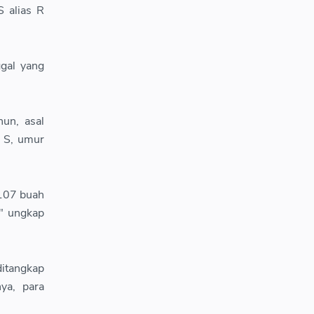
 alias R
gal yang
un, asal
s S, umur
1107 buah
," ungkap
ditangkap
ya, para