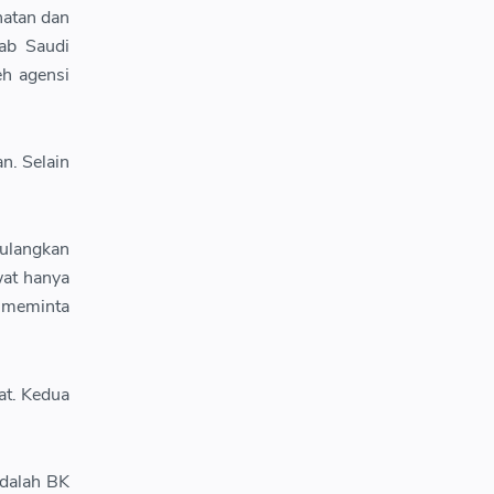
hatan dan
ab Saudi
eh agensi
n. Selain
ulangkan
wat hanya
a meminta
at. Kedua
adalah BK