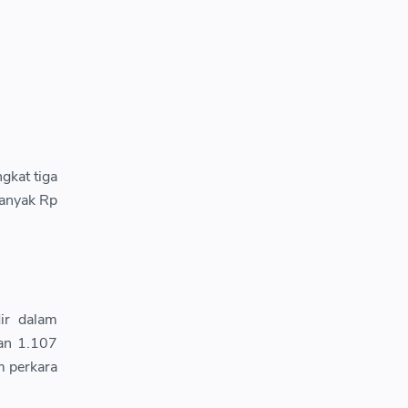
gkat tiga
banyak Rp
ir dalam
uan 1.107
m perkara