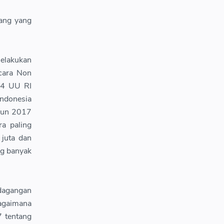
uang yang
melakukan
cara Non
 4 UU RI
donesia
hun 2017
a paling
 juta dan
ng banyak
dagangan
bagaimana
 tentang