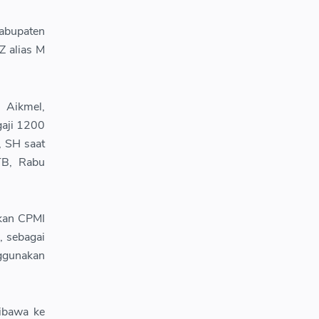
Kabupaten
Z alias M
 Aikmel,
gaji 1200
, SH saat
TB, Rabu
hkan CPMI
, sebagai
nggunakan
dibawa ke