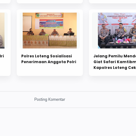
Back
ri
Polres Loteng Sosialisasi
Jelang Pemilu Mend
Penerimaan Anggota Polri
Giat Safari Kamtib
Kapolres Loteng Cek
Kesiapan Polsek Jaj