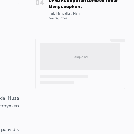
DPRD Kabupaten Lombok Timur
Mengucapkan :
lda Nusa
eroyokan
 penyidik