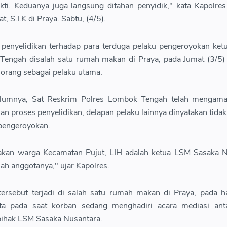
kti. Keduanya juga langsung ditahan penyidik," kata Kapolr
 S.I.K di Praya. Sabtu, (4/5).
l penyelidikan terhadap para terduga pelaku pengeroyokan ke
ngah disalah satu rumah makan di Praya, pada Jumat (3/5) 
orang sebagai pelaku utama.
elumnya, Sat Reskrim Polres Lombok Tengah telah mengam
an proses penyelidikan, delapan pelaku lainnya dinyatakan tidak
pengeroyokan.
akan warga Kecamatan Pujut, LIH adalah ketua LSM Sasaka N
ah anggotanya," ujar Kapolres.
tersebut terjadi di salah satu rumah makan di Praya, pada h
ta pada saat korban sedang menghadiri acara mediasi ant
pihak LSM Sasaka Nusantara.