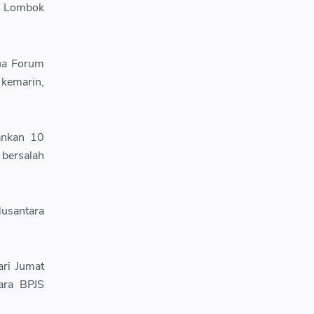
es Lombok
tua Forum
kemarin,
ankan 10
 bersalah
usantara
ari Jumat
ara BPJS