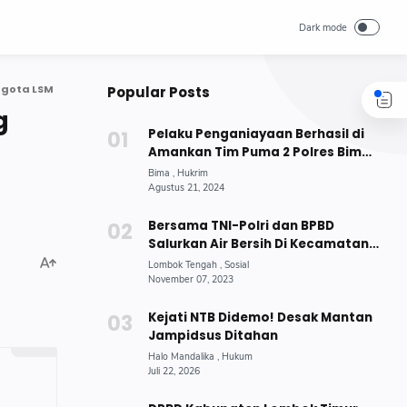
ggota LSM
Popular Posts
g
Pelaku Penganiayaan Berhasil di
Amankan Tim Puma 2 Polres Bima
Kota
Bersama TNI-Polri dan BPBD
Salurkan Air Bersih Di Kecamatan
Jonggat
Kejati NTB Didemo! Desak Mantan
Jampidsus Ditahan