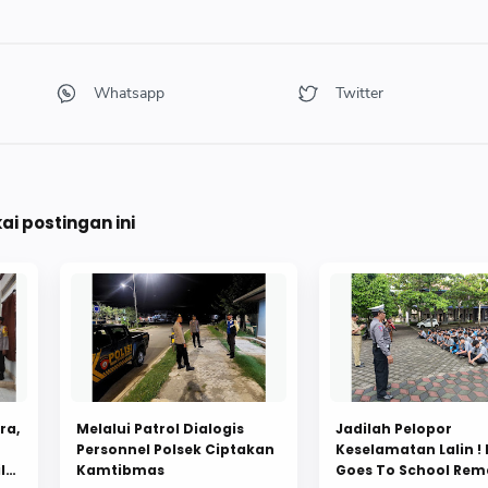
i postingan ini
ra,
Melalui Patrol Dialogis
Jadilah Pelopor
Personnel Polsek Ciptakan
Keselamatan Lalin ! 
lu
Kamtibmas
Goes To School Re