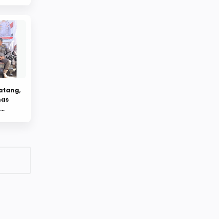
atang,
mas
aran