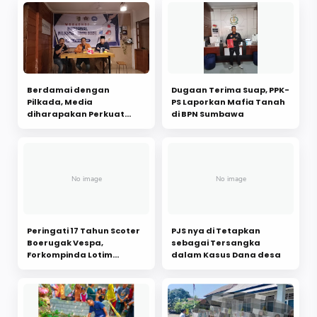
Berdamai dengan
Dugaan Terima Suap, PPK-
Pilkada, Media
PS Laporkan Mafia Tanah
diharapakan Perkuat
di BPN Sumbawa
Demokrasi di Lombok
Timur
Peringati 17 Tahun Scoter
PJS nya di Tetapkan
Boerugak Vespa,
sebagai Tersangka
Forkompinda Lotim
dalam Kasus Dana desa
Kompak Nyanyi