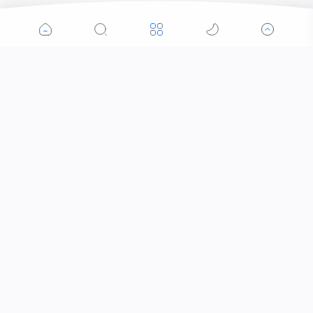
Popular Posts
Pelaku Penganiayaan Berhasil di Amankan Tim
Puma 2 Polres Bima Kota
Bersama TNI-Polri dan BPBD Salurkan Air Bersih
Di Kecamatan Jonggat
Tanggulangi Bencana, Polres Loteng Sambangi
Lokasi Banjir