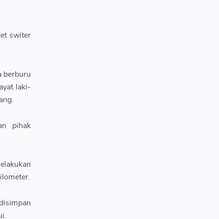
et switer
a berburu
yat laki-
ang.
an pihak
melakukan
ilometer.
isimpan
i.