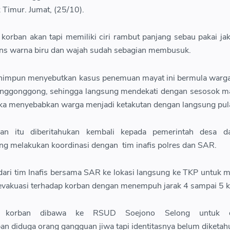
Timur. Jumat, (25/10).
 korban akan tapi memiliki ciri rambut panjang sebau pakai jak
ans warna biru dan wajah sudah sebagian membusuk.
 dihimpun menyebutkan kasus penemuan mayat ini bermula warg
menggonggong, sehingga langsung mendekati dengan sesosok ma
a menyebabkan warga menjadi ketakutan dengan langsung pul
an itu diberitahukan kembali kepada pemerintah desa d
ng melakukan koordinasi dengan tim inafis polres dan SAR.
ari tim Inafis bersama SAR ke lokasi langsung ke TKP untuk 
vakuasi terhadap korban dengan menempuh jarak 4 sampai 5 k
tu korban dibawa ke RSUD Soejono Selong untuk d
n diduga orang gangguan jiwa tapi identitasnya belum diketahu