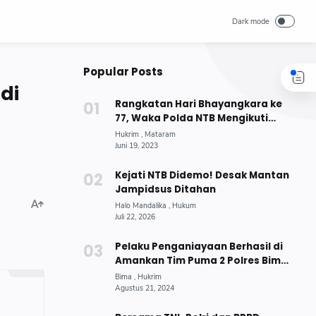
Popular Posts
di
Rangkatan Hari Bhayangkara ke
77, Waka Polda NTB Mengikuti
Lomba Menembak di Mako
Brimobda NTB
Kejati NTB Didemo! Desak Mantan
Jampidsus Ditahan
Pelaku Penganiayaan Berhasil di
Amankan Tim Puma 2 Polres Bima
Kota