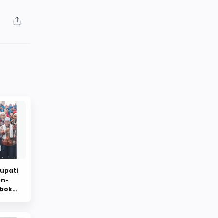
Bupati
on-
mbok