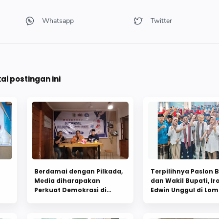
i postingan ini
Berdamai dengan Pilkada,
Terpilihnya Paslon 
Media diharapakan
dan Wakil Bupati, Ir
Perkuat Demokrasi di
Edwin Unggul di Lo
Lombok Timur
Timur!