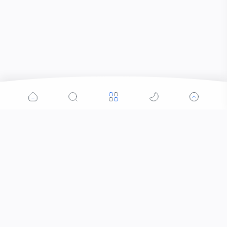
Popular Posts
©
2026
‧ Halo Mandalika. All rights reserved.