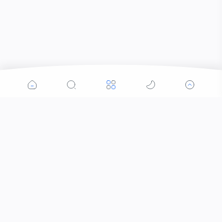
Popular Posts
Pelaku Penganiayaan Berhasil di Amankan Tim
Puma 2 Polres Bima Kota
Bersama TNI-Polri dan BPBD Salurkan Air Bersih
Di Kecamatan Jonggat