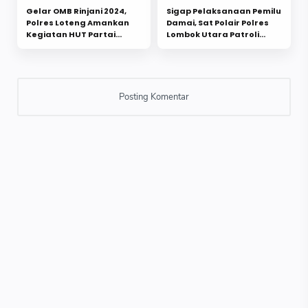
Gelar OMB Rinjani 2024,
Sigap Pelaksanaan Pemilu
Polres Loteng Amankan
Damai, Sat Polair Polres
Kegiatan HUT Partai
Lombok Utara Patroli
Golkar
Pesisir