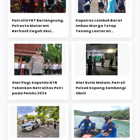
Patroli KYRT Berlangsung,
Kapolres Lombok Barat
Polresta Mataram
Imbau Warga Tetap
Berhasil Cegah Aksi
Tenang Lantaran
Premanisme
Perselisihan Lahan
Giat Pagi, Kapolda NTB
Giat Rutin Malam, Patroli
Tekankan Netralitas Polri
Polsek Kopang Sambangi
pada Pemilu 2024
Obvit