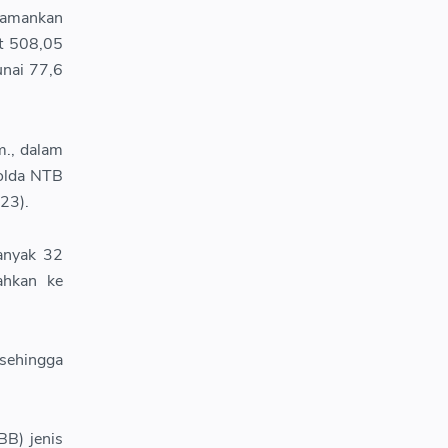
ngamankan
at 508,05
unai 77,6
m., dalam
Polda NTB
23).
anyak 32
ahkan ke
sehingga
BB) jenis