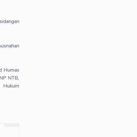
rsidangan
musnahan
id Humas
NNP NTB,
sa Hukum