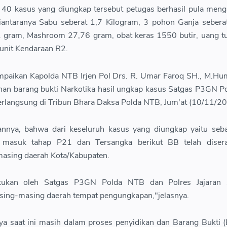
ke 40 kasus yang diungkap tersebut petugas berhasil pula me
diantaranya Sabu seberat 1,7 Kilogram, 3 pohon Ganja seber
1 gram, Mashroom 27,76 gram, obat keras 1550 butir, uang t
7 unit Kendaraan R2.
ampaikan Kapolda NTB Irjen Pol Drs. R. Umar Faroq SH., M.Hu
han barang bukti Narkotika hasil ungkap kasus Satgas P3GN 
berlangsung di Tribun Bhara Daksa Polda NTB, Jum'at (10/11/20
annya, bahwa dari keseluruh kasus yang diungkap yaitu seb
h masuk tahap P21 dan Tersangka berikut BB telah diser
masing daerah Kota/Kabupaten.
akukan oleh Satgas P3GN Polda NTB dan Polres Jajaran 
sing-masing daerah tempat pengungkapan,"jelasnya.
a saat ini masih dalam proses penyidikan dan Barang Bukti (