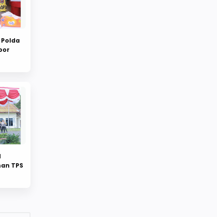
 Polda
por
l
an TPS