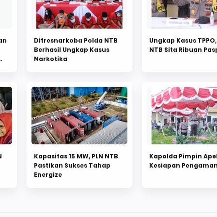
an
Ditresnarkoba Polda NTB
Ungkap Kasus TPPO,
t
Berhasil Ungkap Kasus
NTB Sita Ribuan Pas
Narkotika
N
Kapasitas 15 MW, PLN NTB
Kapolda Pimpin Ape
Pastikan Sukses Tahap
Kesiapan Pengaman
Energize