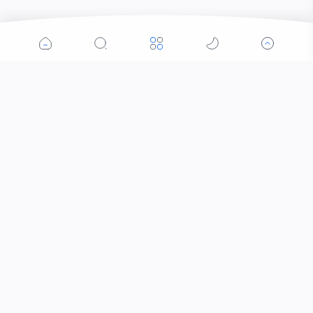
Popular Posts
Pelaku Penganiayaan Berhasil di Amankan Tim
Puma 2 Polres Bima Kota
Bersama TNI-Polri dan BPBD Salurkan Air Bersih
Di Kecamatan Jonggat
Tanggulangi Bencana, Polres Loteng Sambangi
Lokasi Banjir