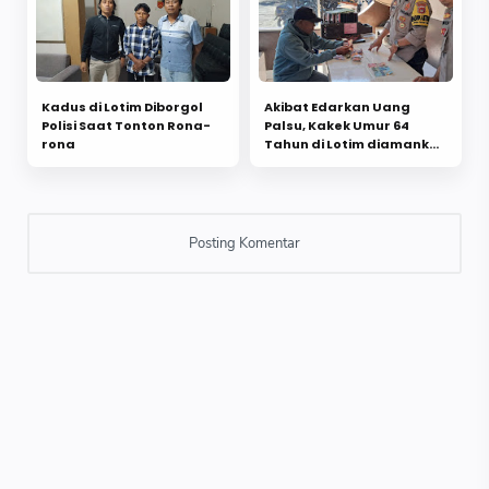
Kadus di Lotim Diborgol
Akibat Edarkan Uang
Polisi Saat Tonton Rona-
Palsu, Kakek Umur 64
rona
Tahun di Lotim diamankan
Polsek Terara