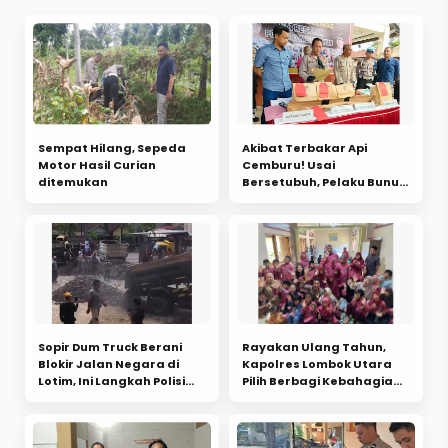
Sempat Hilang, Sepeda
Akibat Terbakar Api
Motor Hasil Curian
Cemburu! Usai
ditemukan
Bersetubuh, Pelaku Bunuh
Pacarnya dengan Sadis
Sopir Dum Truck Berani
Rayakan Ulang Tahun,
Blokir Jalan Negara di
Kapolres Lombok Utara
Lotim, Ini Langkah Polisi
Pilih Berbagi Kebahagiaan
Tindak Tegas!
dengan Anak SLB