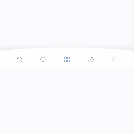
Popular Posts
Pelaku Penganiayaan Berhasil di Amankan Tim
Puma 2 Polres Bima Kota
Bersama TNI-Polri dan BPBD Salurkan Air Bersih