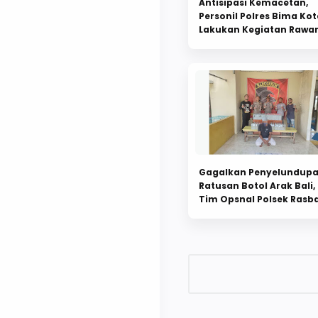
Antisipasi Kemacetan,
Personil Polres Bima Kot
Lakukan Kegiatan Rawa
Pagi
Gagalkan Penyelundup
Ratusan Botol Arak Bali,
Tim Opsnal Polsek Rasb
Berhasil Ringkus
Tersangka