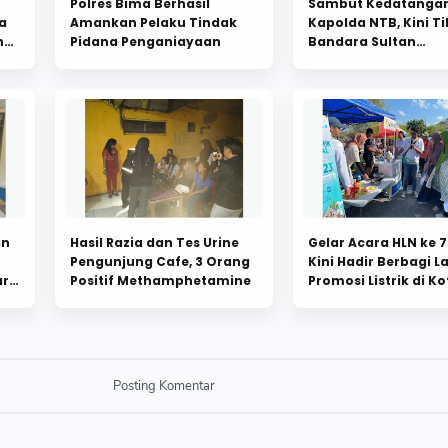
Polres Bima Berhasil
Sambut Kedatanga
a
Amankan Pelaku Tindak
Kapolda NTB, Kini Ti
n
Pidana Penganiayaan
Bandara Sultan
Salahuddin Bima
an
Hasil Razia dan Tes Urine
Gelar Acara HLN ke 7
Pengunjung Cafe, 3 Orang
Kini Hadir Berbagi 
ar
Positif Methamphetamine
Promosi Listrik di Ko
Bima