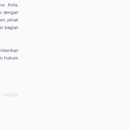
ma Kota,
ni dengan
um, pihak
an bagian
mberikan
an hukum