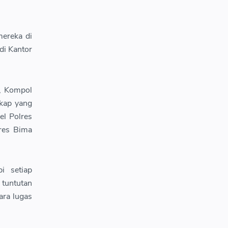
ereka di
di Kantor
, Kompol
ikap yang
el Polres
res Bima
i setiap
tuntutan
ara lugas