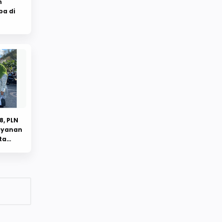
n
ba di
8, PLN
Layanan
ta