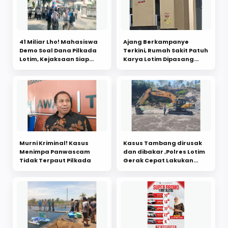
41 Miliar Lho! Mahasiswa
Ajang Berkampanye
Demo Soal Dana Pilkada
Terkini, Rumah Sakit Patuh
Lotim, Kejaksaan Siap
Karya Lotim Dipasang
Tindaklanjuti
Stiker Paslon Bupati dan
Wakil Bupati
Murni Kriminal! Kasus
Kasus Tambang dirusak
Menimpa Panwascam
dan dibakar ‎,Polres Lotim
Tidak Terpaut Pilkada ‎
Gerak Cepat Lakukan
pengamanan