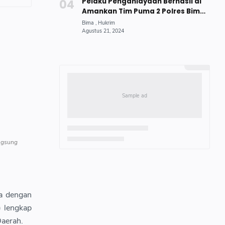
Pelaku Penganiayaan Berhasil di
Amankan Tim Puma 2 Polres Bima
Kota
angsung
a dengan
) lengkap
Daerah.