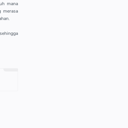
auh mana
g merasa
ahan.
 sehingga