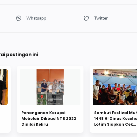
i postingan ini
Penanganan Korupsi
Sambut Festival M
Mebelair Dikbud NTB 2022
1448 H! Dinas Keseh
Dinilai Keliru
Lotim Siapkan Cek
Kesehatan Gratis