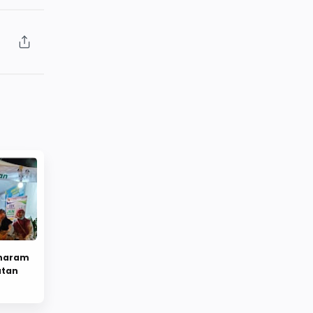
uharam
atan