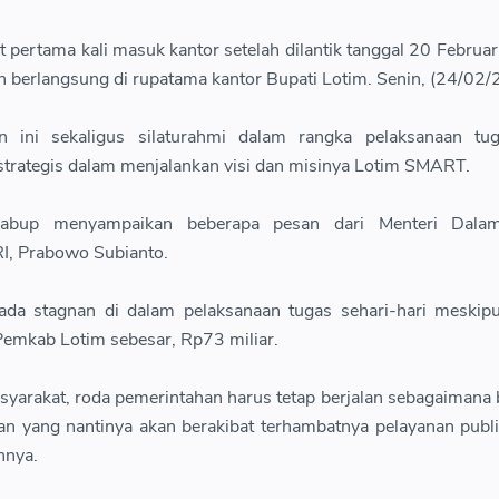
at pertama kali masuk kantor setelah dilantik tanggal 20 Februar
n berlangsung di rupatama kantor Bupati Lotim. Senin, (24/02/
n ini sekaligus silaturahmi dalam rangka pelaksanaan tug
trategis dalam menjalankan visi dan misinya Lotim SMART.
bup menyampaikan beberapa pesan dari Menteri Dalam
RI, Prabowo Subianto.
 ada stagnan di dalam pelaksanaan tugas sehari-hari meskipu
 Pemkab Lotim sebesar, Rp73 miliar.
syarakat, roda pemerintahan harus tetap berjalan sebagaimana 
n yang nantinya akan berakibat terhambatnya pelayanan publi
nnya.