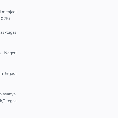
i menjadi
2025).
as-tugas
 Negeri
n terjadi
biasanya.
k," tegas