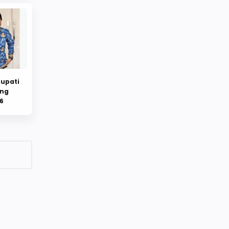
upati
ung
6