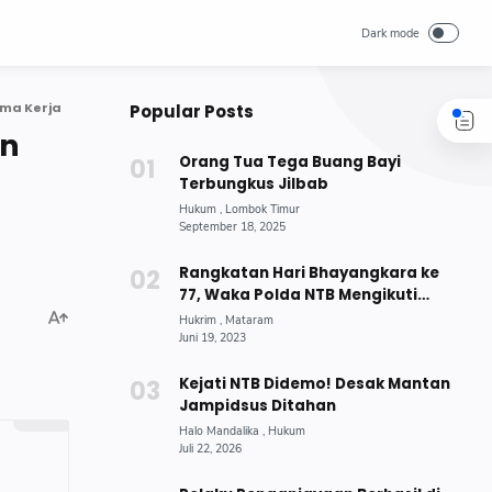
ama Kerja
Popular Posts
in
Orang Tua Tega Buang Bayi
Terbungkus Jilbab
Rangkatan Hari Bhayangkara ke
77, Waka Polda NTB Mengikuti
Lomba Menembak di Mako
Brimobda NTB
Kejati NTB Didemo! Desak Mantan
Jampidsus Ditahan