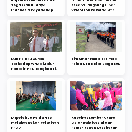
Tegaskan Budaya
Secara Langsung Hibah
Indonesia Raya Setiap
Videotron ke Polda NTB
Pagi
Dua Pelaku Curas
Tim Aman Nusa II Brimob
Terhadap WNA di Jalur
Polda NTB Gelar Siaga SAR
Pantai Pink Ditangkap Tim
Puma Polda NTB
Ditpolairud Polda NTB
Kapolres Lombok Utara
melaksanakan pelatihan
Gelar Bakti Sosial dan
PPGD
Pemeriksaan Kesehatan