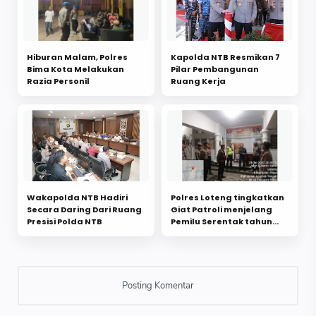
Hiburan Malam, Polres
Kapolda NTB Resmikan 7
Bima Kota Melakukan
Pilar Pembangunan
Razia Personil
Ruang Kerja
Wakapolda NTB Hadiri
Polres Loteng tingkatkan
Secara Daring Dari Ruang
Giat Patroli menjelang
Presisi Polda NTB
Pemilu Serentak tahun
2024