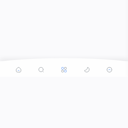
Popular Posts
Pelaku Penganiayaan Berhasil di Amankan Tim
Puma 2 Polres Bima Kota