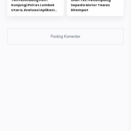
Tim Puslitbang Polri
Olah TKP, Penumpang
Kunjungi Polres Lombok
Sepeda Motor Tewas
Utara, Evaluasi Aplikasi
Ditempat
Digital