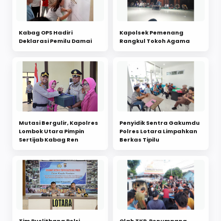
Kabag OPS Hadiri
Kapolsek Pemenang
Deklarasi Pemilu Damai
Rangkul Tokoh Agama
Mutasi Bergulir, Kapolres
Penyidik Sentra Gakumdu
Lombok Utara Pimpin
Polres Lotara Limpahkan
Sertijab Kabag Ren
Berkas Tipilu