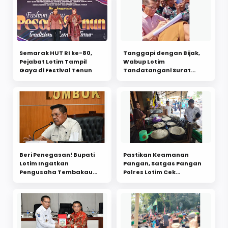
Semarak HUT RI ke-80,
Tanggapi dengan Bijak,
Pejabat Lotim Tampil
Wabup Lotim
Gaya di Festival Tenun
Tandatangani Surat
Pernyataan Pendemo!
Beri Penegasan! Bupati
Pastikan Keamanan
Lotim Ingatkan
Pangan, Satgas Pangan
Pengusaha Tembakau
Polres Lotim Cek
Ilegal
Lapangan